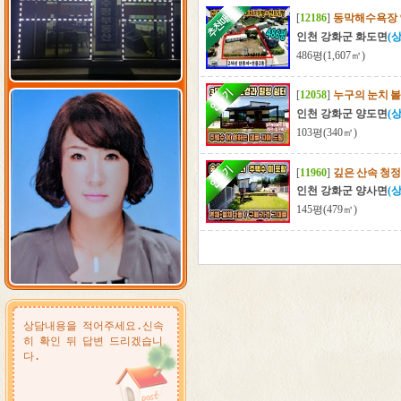
[
12186
]
동막해수욕장 
인천 강화군 화도면
(
486평(1,607㎡)
[
12058
]
누구의 눈치 볼
인천 강화군 양도면
(
103평(340㎡)
[
11960
]
깊은 산속 청
인천 강화군 양사면
(
145평(479㎡)