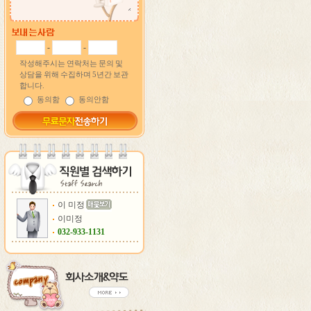
-
-
작성해주시는 연락처는 문의 및
상담을 위해 수집하며 5년간 보관
합니다.
동의함
동의안함
이 미정
이미정
032-933-1131