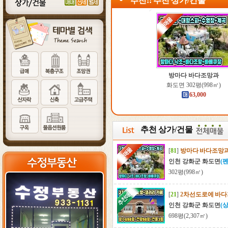
추천!! 추천 상가/건물
방마다 바다조망과
화도면 302평(998㎡)
63,000
추천 상가/건물
[
81
]
방마다 바다조망과
인천 강화군 화도면
(
302평(998㎡)
[
21
]
2차선도로에 바다
인천 강화군 화도면
(
698평(2,307㎡)