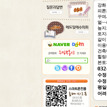
강화
피톤
꾸며
멀~
높지
토지
같이
이용
건축
힐링
본토지
032
수정부
수정
평일
어려