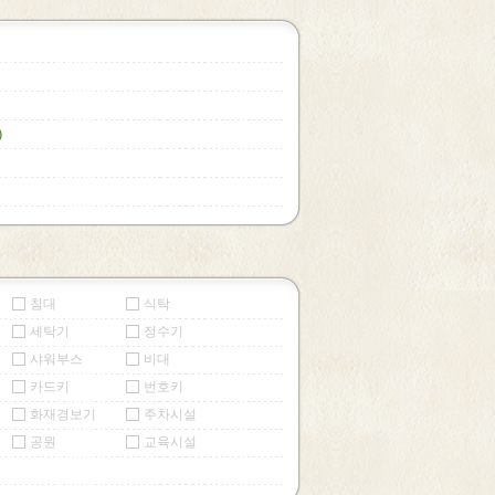
)
침대
식탁
세탁기
정수기
샤워부스
비대
카드키
번호키
화재경보기
주차시설
공원
교육시설