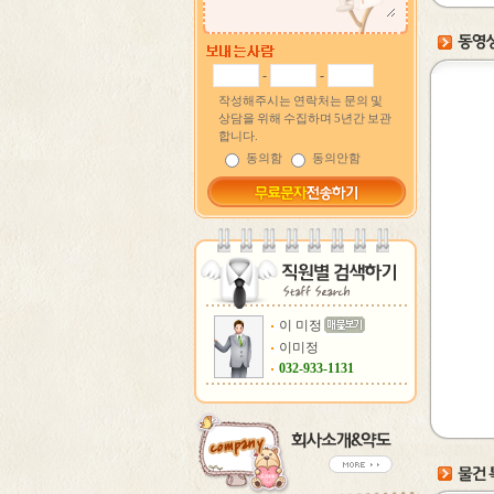
-
-
작성해주시는 연락처는 문의 및
상담을 위해 수집하며 5년간 보관
합니다.
동의함
동의안함
이 미정
이미정
032-933-1131