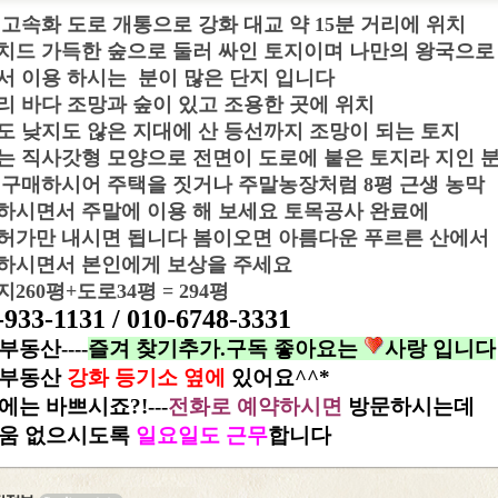
 고속화 도로 개통으로 강화 대교 약 15분 거리에 위치
치드 가득한 숲으로 둘러 싸인 토지이며 나만의 왕국으로
서 이용 하시는 분이 많은 단지 입니다
~리 바다 조망과 숲이 있고 조용한 곳에 위치
도 낮지도 않은 지대에 산 등선까지 조망이 되는 토지
는 직사갓형 모양으로 전면이 도로에 붙은 토지라 지인 
 구매하시어 주택을 짓거나 주말농장처럼 8평 근생 농막
하시면서 주말에 이용 해 보세요 토목공사 완료에
허가만 내시면 됩니다 봄이오면 아름다운 푸르른 산에서
하시면서 본인에게 보상을 주세요
260평+도로34평 = 294평
-933-1131 / 010-6748-3331
동산----
즐겨 찾기추가.구독 좋아요는
사랑 입니다
부동산
강화 등기소 옆에
있어요^^*
에는 바쁘시죠?!---
전화로 예약하시면
방문하시는데
움 없으시도록
일요일도 근무
합니다