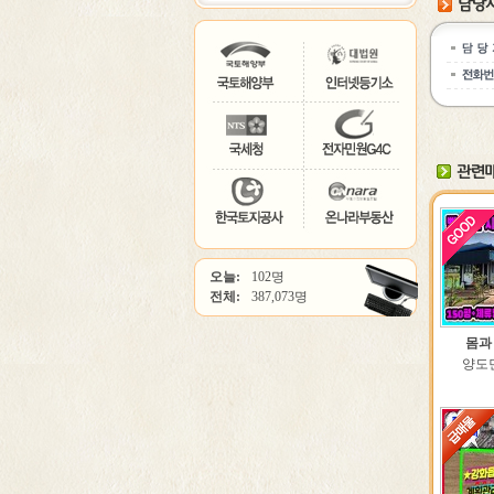
오늘:
102명
전체:
387,073명
몸과
양도면