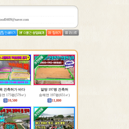
ood0409@naver.com
목 건축허가 바다
알땅 197평 건축허
면 175평(579㎡)
송해면 197평(651㎡)
10,500
11,800