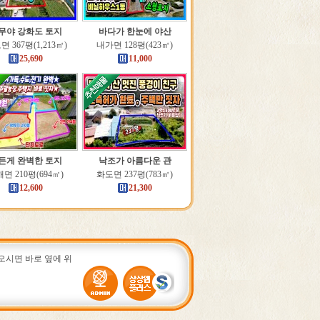
무야 강화도 토지
바다가 한눈에 야산
 367평(1,213㎡)
내가면 128평(423㎡)
25,690
11,000
든게 완벽한 토지
낙조가 아름다운 관
면 210평(694㎡)
화도면 237평(783㎡)
12,600
21,300
고 오시면 바로 옆에 위