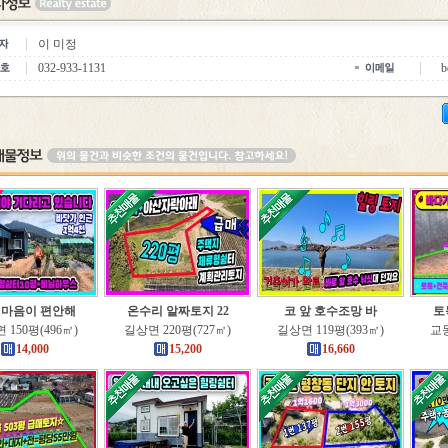
이 미정
032-933-1131
b
 마음이 편안해
온수리 알짜토지 22
코 앞 호수조망 바
토
 150평(496㎡)
길상면 220평(727㎡)
길상면 119평(393㎡)
교동
14,000
15,200
16,660