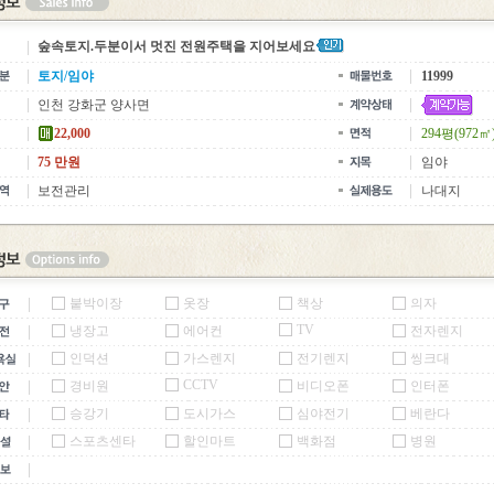
숲속토지.두분이서 멋진 전원주택을 지어보세요
토지/임야
11999
인천 강화군 양사면
22,000
294평(972㎡
75 만원
임야
보전관리
나대지
붙박이장
옷장
책상
의자
TV
냉장고
에어컨
전자렌지
인덕션
가스렌지
전기렌지
씽크대
CCTV
경비원
비디오폰
인터폰
승강기
도시가스
심야전기
베란다
스포츠센타
할인마트
백화점
병원