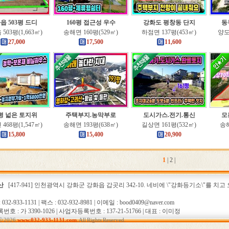
읍 503평 드디
160평 접근성 우수
강화도 평창동 단지
동
503평(1,663㎡)
송해면 160평(529㎡)
하점면 137평(453㎡)
양도면
27,000
17,500
11,600
8평 넓은 토지위
주택부지.농막부로
도시가스.전기.통신
모
468평(1,547㎡)
송해면 193평(638㎡)
길상면 161평(532㎡)
송해
15,800
15,400
20,900
1
|
2
|
산
[417-941] 인천광역시 강화군 강화읍 갑곳리 342-10. 네비에 \"강화등기소\"를 치
32-933-1131 | 팩스 : 032-932-8981 | 이메일 : bood0409@naver.com
 : 가 3390-1026 | 사업자등록번호 : 137-21-51766 | 대표 : 이미정
ⓒ 2026
www.032-933-1131.com
. All Rights Reserved.