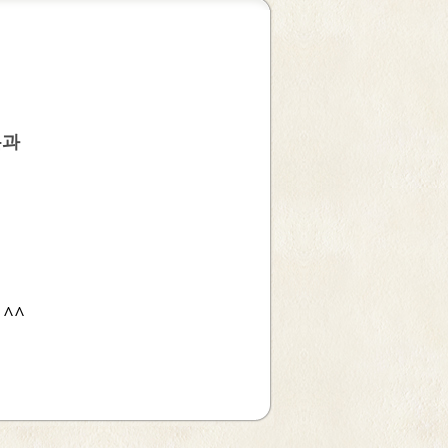
분과
^^