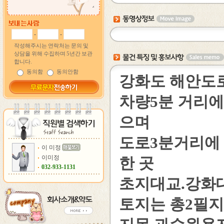
-
-
작성해주시는 연락처는 문의 및
상담을 위해 수집하며 5년간 보관
합니다.
동의함
동의안함
강화도 해안도로
차량5분 거리
으며
도로3분거리에 
이 미정
이미정
한 곳
032-933-1131
초지대교.강화대
토지는 총2필지로