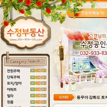
12182
동무야 강화도 토