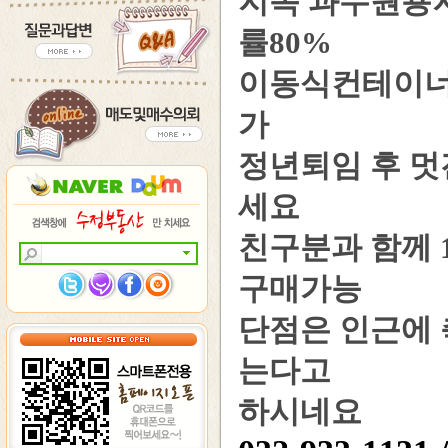
지목 과수원용
률80%
이동식컨테이너
가
정년퇴임 후 멋
세요
친구분과 함께 
구매가능
단점은 인근에 
는다고
하시네요