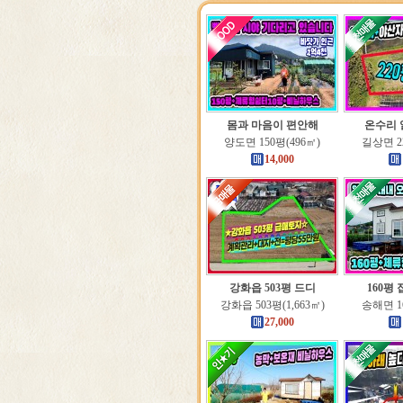
몸과 마음이 편안해
온수리 
양도면 150평(496㎡)
길상면 22
14,000
강화읍 503평 드디
160평
강화읍 503평(1,663㎡)
송해면 16
27,000