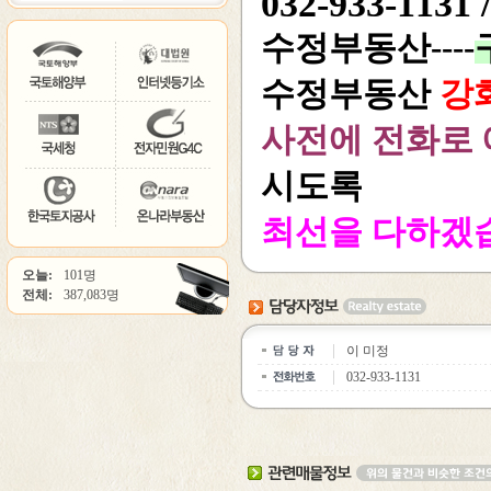
032-933-1131 
수정부동산----
수정부동산
강
사전에 전화로
시도록
최선을 다하겠
오늘:
101명
전체:
387,083명
이 미정
032-933-1131