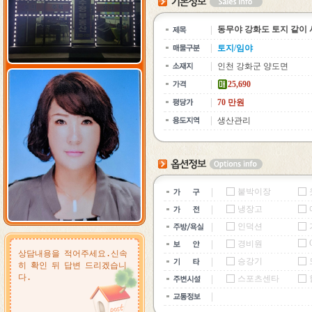
동무야 강화도 토지 같이
토지/임야
인천 강화군 양도면
25,690
70 만원
생산관리
붙박이장
냉장고
인덕션
경비원
승강기
스포츠센타