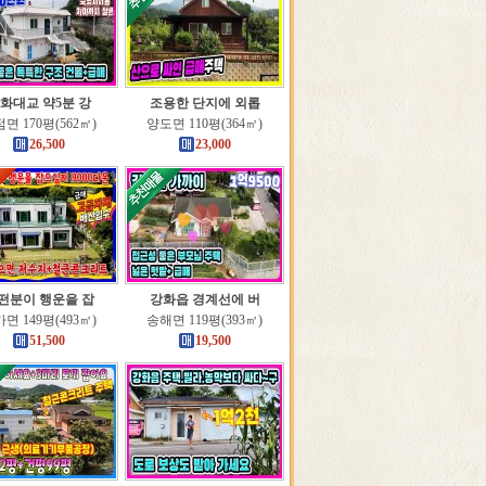
화대교 약5분 강
조용한 단지에 외롭
면 170평(562㎡)
양도면 110평(364㎡)
26,500
23,000
떤분이 행운을 잡
강화읍 경계선에 버
면 149평(493㎡)
송해면 119평(393㎡)
51,500
19,500