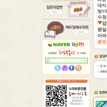
대지1
방3
수정
강
평일
어려
문의전