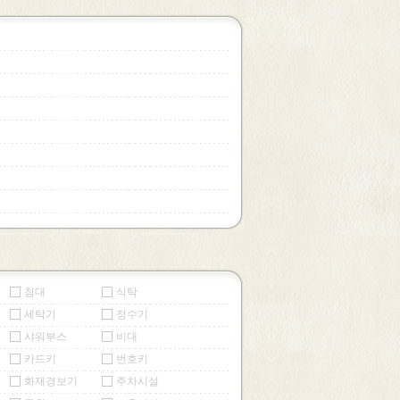
침대
식탁
세탁기
정수기
샤워부스
비대
카드키
번호키
화재경보기
주차시설