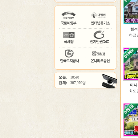
한적
하점면
오늘:
105명
전체:
387,079명
마니
화도면