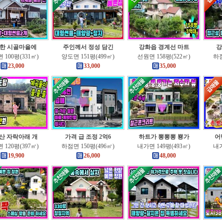
한 시골마을에
주인께서 정성 담긴
강화읍 경계선 마트
강
 100평(331㎡)
양도면 151평(499㎡)
선원면 158평(522㎡)
하점
23,000
33,000
35,000
산 자락아래 개
가격 급 조정 2억6
하트가 뽕뽕뽕 뿅가
어
 120평(397㎡)
하점면 150평(496㎡)
내가면 149평(493㎡)
내가
19,900
26,000
48,000