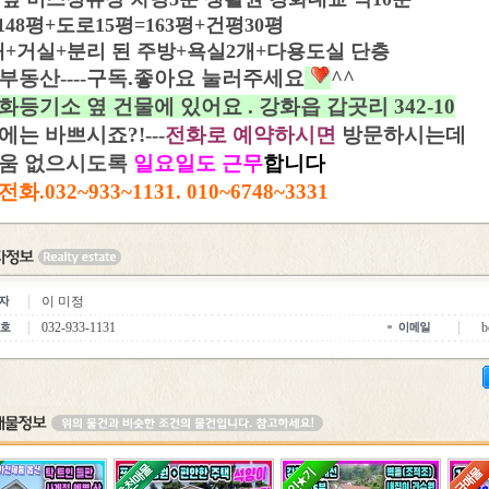
48평+도로15평=163평+건평30평
개+거실+분리 된 주방+욕실2개+다용도실 단층
부동산----구독.좋아요 눌러주세요
^^
화등기소 옆 건물에 있어요 . 강화읍 갑곳리 342-10
에는 바쁘시죠?!---
전화로 예약하시면
방문하시는데
움 없으시도록
일요일도 근무
합니다
화.032~933~1131. 010~6748~3331
이 미정
032-933-1131
b