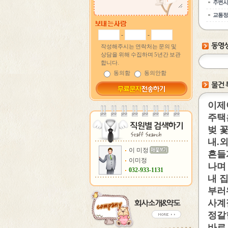
-
-
작성해주시는 연락처는 문의 및
상담을 위해 수집하며 5년간 보관
합니다.
동의함
동의안함
이제
주택
벚 
내.
이 미정
흔들
이미정
나며
032-933-1131
내 
부러
사계
정갈
바로