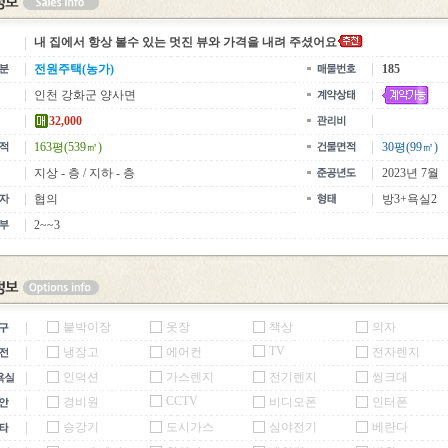
내 집에서 항상 볼수 있는 멋진 뷰와 가격을 내려 주셨어요
전원주택(농가)
185
인천 강화군 양사면
32,000
163평(539㎡)
30평(99㎡)
지상 - 층 / 지하 - 층
2023년 7월
협의
방3+욕실2
2~~3
붙박이장
옷장
책상
의자
TV
냉장고
에어컨
전자렌지
인덕션
가스렌지
전기렌지
씽크대
CCTV
경비원
비디오폰
인터폰
승강기
도시가스
심야전기
베란다