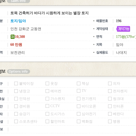
토목 건축허가 바다가 시원하게 보이는 별장 토지
토지/임야
196
인천 강화군 교동면
10,500
175평(579㎡
60 만원
임야
보전관리
나대지
붙박이장
옷장
책상
의자
TV
냉장고
에어컨
전자렌지
인덕션
가스렌지
전기렌지
씽크대
CCTV
경비원
비디오폰
인터폰
승강기
도시가스
심야전기
베란다
스포츠센타
할인마트
백화점
병원