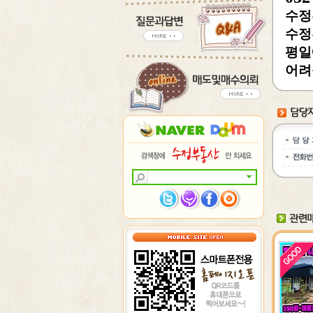
수정
수정
평일
어려