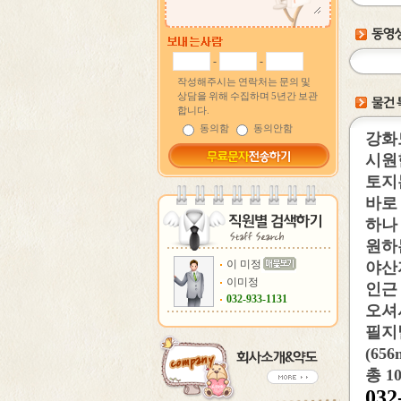
-
-
작성해주시는 연락처는 문의 및
상담을 위해 수집하며 5년간 보관
합니다.
동의함
동의안함
강화
시원
토지
바로
하나
원하
이 미정
야산
이미정
인근
032-933-1131
오셔
필지
(656
총 
032