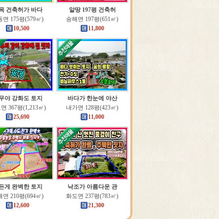
목 건축허가 바다
알땅 197평 건축허
면 175평(579㎡)
송해면 197평(651㎡)
10,500
11,800
무야 강화도 토지
바다가 한눈에 야산
 367평(1,213㎡)
내가면 128평(423㎡)
25,690
11,000
든게 완벽한 토지
낙조가 아름다운 관
면 210평(694㎡)
화도면 237평(783㎡)
12,600
21,300