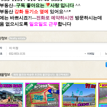
부동산--
구독 좋아요는
사랑 입니다
^^
부동산
강화 등기소 옆에
있어요^^*
에는 바쁘시죠?!---
전화로 예약하시면
방문하시는데
움 없으시도록
일요일도 근무
합니다
이 미정
032-933-1131
b