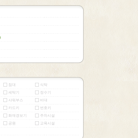
)
침대
식탁
세탁기
정수기
샤워부스
비대
카드키
번호키
화재경보기
주차시설
공원
교육시설