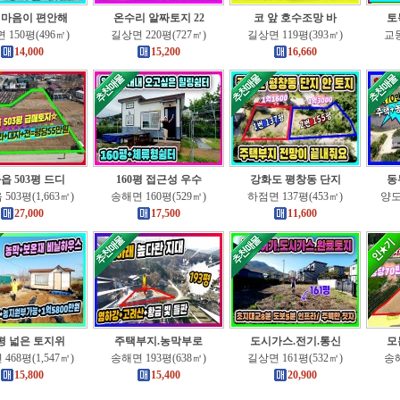
 마음이 편안해
온수리 알짜토지 22
코 앞 호수조망 바
토
 150평(496㎡)
길상면 220평(727㎡)
길상면 119평(393㎡)
교동
14,000
15,200
16,660
읍 503평 드디
160평 접근성 우수
강화도 평창동 단지
동
503평(1,663㎡)
송해면 160평(529㎡)
하점면 137평(453㎡)
양도면
27,000
17,500
11,600
8평 넓은 토지위
주택부지.농막부로
도시가스.전기.통신
모
468평(1,547㎡)
송해면 193평(638㎡)
길상면 161평(532㎡)
송해
15,800
15,400
20,900