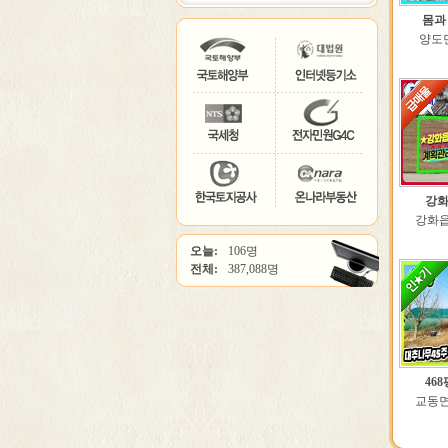
몸과
양도면
강화
강화읍 
오늘:
106명
전체:
387,088명
46
교동면 