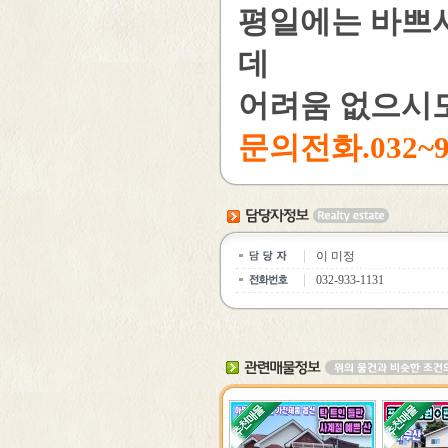
평일에는 바쁘시죠
데
어려움 없으시
문의전화.032~933
이 미정
032-933-1131