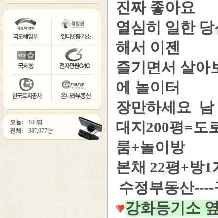
진짜 좋아요
열심히 일한 당
해서 이젠
즐기면서 살아보
에 놀이터
장만하세요 남 
오늘:
103명
대지200평=도
전체:
387,077명
룸+놀이방
본채 22평+방
수정부동산---
강화등기소 옆 