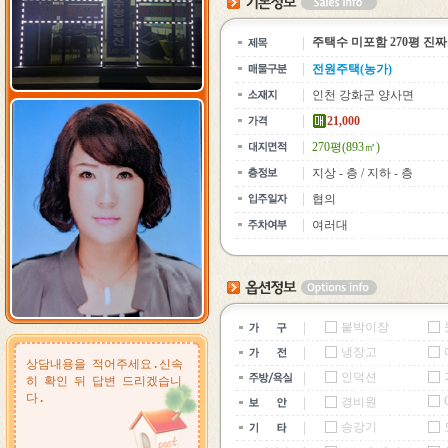
주택수 미포함 270평 진
전원주택(농가)
인천 강화군 양사면
21,000
270평(893㎡)
지상 - 층 / 지하 - 층
협의
여러대
붙박이장
냉장고
인덕션
경비원
승강기