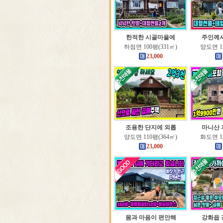
한적한 시골마을에
주인께서
하점면 100평(331㎡)
양도면 15
23,000
조용한 단지에 외롭
마니산 
양도면 110평(364㎡)
화도면 12
23,000
몸과 마음이 편안해
강화읍 