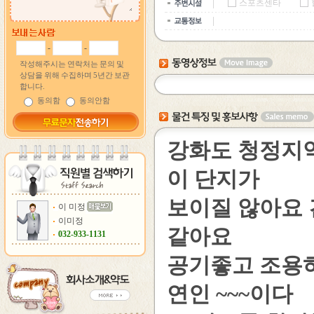
스포츠센타
-
-
작성해주시는 연락처는 문의 및
상담을 위해 수집하며 5년간 보관
합니다.
동의함
동의안함
강화도 청정지역
이 단지가
보이질 않아요
이 미정
이미정
같아요
032-933-1131
공기좋고 조용하
연인 ~~~이다