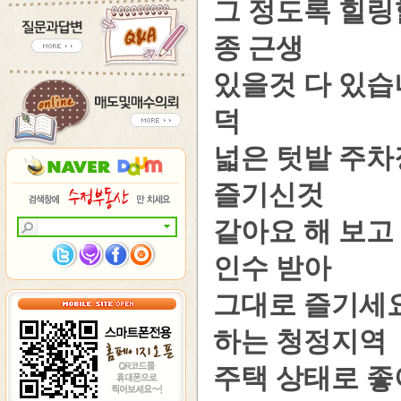
그 정도록 힐링
종 근생
있을것 다 있습
덕
넓은 텃밭 주차
즐기신것
같아요 해 보고
인수 받아
그대로 즐기세요
하는 청정지역
주택 상태로 좋