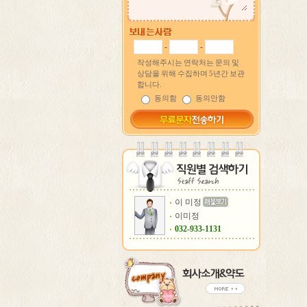
-
-
작성해주시는 연락처는 문의 및
상담을 위해 수집하며 5년간 보관
합니다.
동의함
동의안함
이 미정
이미정
032-933-1131